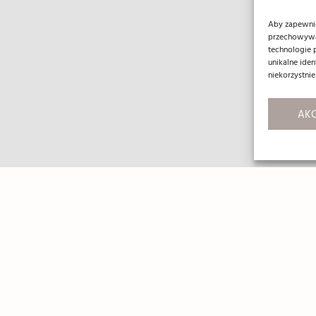
Aby zapewnić 
przechowywan
technologie 
unikalne ide
niekorzystnie
AKC
kt
 690 037
ontractnieruchomosci.pl
ma Mickiewicza 12/1
0 Legnica