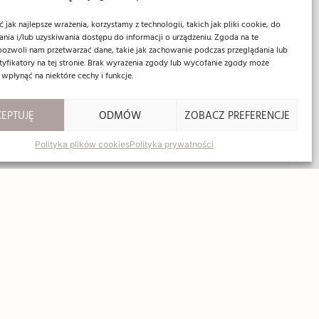
jak najlepsze wrażenia, korzystamy z technologii, takich jak pliki cookie, do
ia i/lub uzyskiwania dostępu do informacji o urządzeniu. Zgoda na te
pozwoli nam przetwarzać dane, takie jak zachowanie podczas przeglądania lub
ntyfikatory na tej stronie. Brak wyrażenia zgody lub wycofanie zgody może
 wpłynąć na niektóre cechy i funkcje.
EPTUJĘ
ODMÓW
ZOBACZ PREFERENCJE
Polityka plików cookies
Polityka prywatności