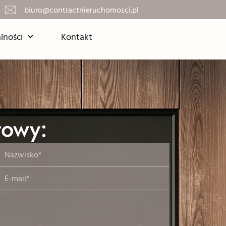
biuro@contractnieruchomosci.pl
lności
Kontakt
towy: