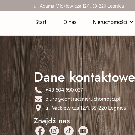
ul. Adama Mickiewicza 12/1, 59-220 Legnica
Start
O nas
Nieruchomości
Dane kontaktowe
+48 604 690 037
biuro@contractnieruchomosci.pl
ul. Mickiewicza 12/1, 59-220 Legnica
Znajdź nas: