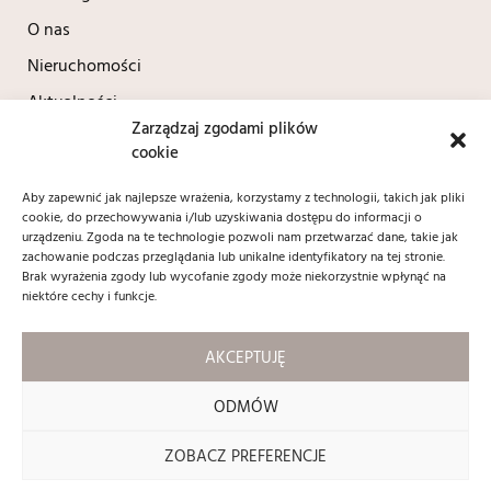
O nas
Nieruchomości
Aktualności
Zarządzaj zgodami plików
Kontakt
cookie
Polityka prywatności
Aby zapewnić jak najlepsze wrażenia, korzystamy z technologii, takich jak pliki
cookie, do przechowywania i/lub uzyskiwania dostępu do informacji o
Kontakt
urządzeniu. Zgoda na te technologie pozwoli nam przetwarzać dane, takie jak
zachowanie podczas przeglądania lub unikalne identyfikatory na tej stronie.
+48 604 690 037
Brak wyrażenia zgody lub wycofanie zgody może niekorzystnie wpłynąć na
biuro@contractnieruchomosci.pl
niektóre cechy i funkcje.
ul. Adama Mickiewicza 12/1
59 - 220 Legnica
AKCEPTUJĘ
Social media:
ODMÓW
ZOBACZ PREFERENCJE
Copyright 2024 © contractnieruchomosci.pl