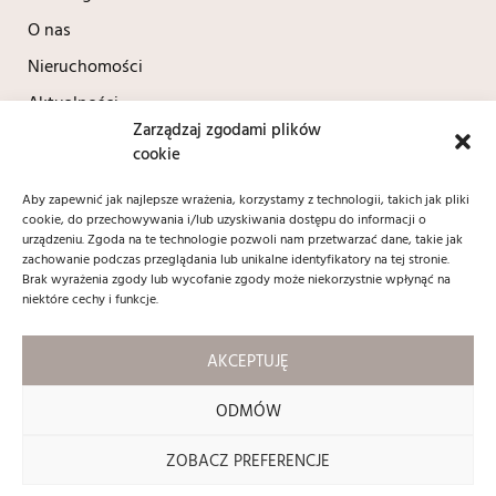
O nas
Nieruchomości
Aktualności
Zarządzaj zgodami plików
Kontakt
cookie
Polityka prywatności
Aby zapewnić jak najlepsze wrażenia, korzystamy z technologii, takich jak pliki
cookie, do przechowywania i/lub uzyskiwania dostępu do informacji o
Kontakt
urządzeniu. Zgoda na te technologie pozwoli nam przetwarzać dane, takie jak
zachowanie podczas przeglądania lub unikalne identyfikatory na tej stronie.
+48 604 690 037
Brak wyrażenia zgody lub wycofanie zgody może niekorzystnie wpłynąć na
biuro@contractnieruchomosci.pl
niektóre cechy i funkcje.
ul. Adama Mickiewicza 12/1
59 - 220 Legnica
AKCEPTUJĘ
Social media:
ODMÓW
ZOBACZ PREFERENCJE
Copyright 2024 © contractnieruchomosci.pl