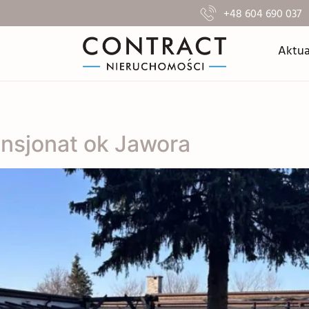
+48 604 690 037
Aktua
sjonat ok Jawora