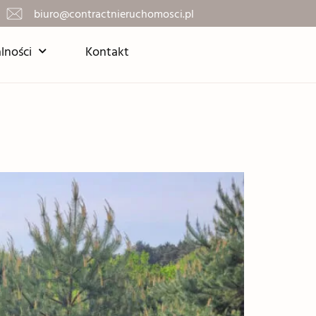
biuro@contractnieruchomosci.pl
lności
Kontakt