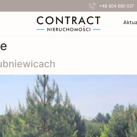
+48 604 690 037
Aktua
ce
ubniewicach