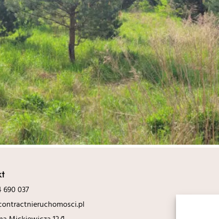
kt
 690 037
ontractnieruchomosci.pl
ma Mickiewicza 12/1