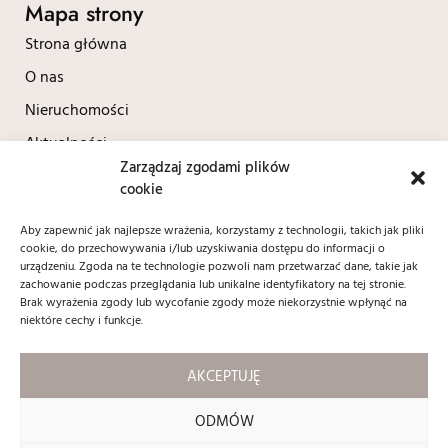
Mapa strony
Strona główna
O nas
Nieruchomości
Aktualności
Zarządzaj zgodami plików
Kontakt
cookie
Polityka prywatności
Aby zapewnić jak najlepsze wrażenia, korzystamy z technologii, takich jak pliki
cookie, do przechowywania i/lub uzyskiwania dostępu do informacji o
Kontakt
urządzeniu. Zgoda na te technologie pozwoli nam przetwarzać dane, takie jak
zachowanie podczas przeglądania lub unikalne identyfikatory na tej stronie.
+48 604 690 037
Brak wyrażenia zgody lub wycofanie zgody może niekorzystnie wpłynąć na
biuro@contractnieruchomosci.pl
niektóre cechy i funkcje.
ul. Adama Mickiewicza 12/1
59 - 220 Legnica
AKCEPTUJĘ
Social media:
ODMÓW