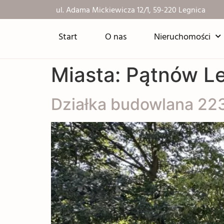
ul. Adama Mickiewicza 12/1, 59-220 Legnica
Start
O nas
Nieruchomości
Miasta:
Pątnów Le
Działka budowlana 22