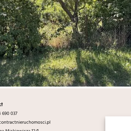
kt
 690 037
ontractnieruchomosci.pl
ma Mickiewicza 12/1