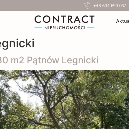
+48 604 690 037
Aktua
gnicki
30 m2 Pątnów Legnicki