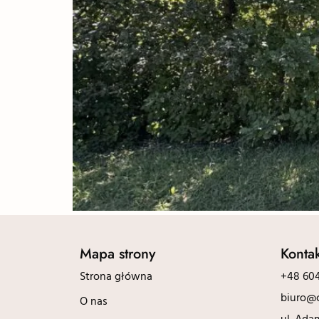
Mapa strony
Konta
Strona główna
+48 604
biuro@c
O nas
ul. Ada