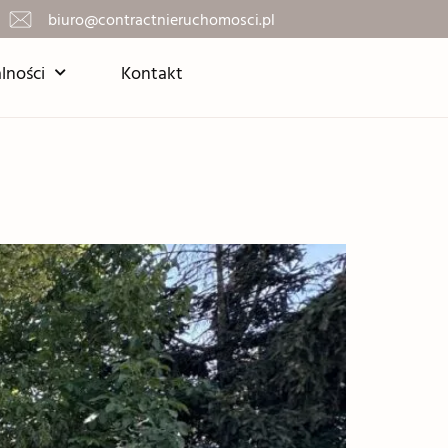
biuro@contractnieruchomosci.pl
lności
Kontakt