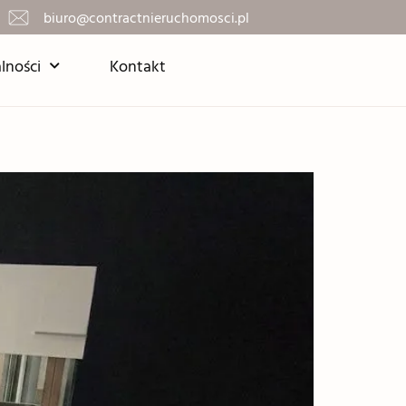
biuro@contractnieruchomosci.pl
lności
Kontakt