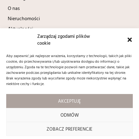
O nas
Nieruchomości
Aktualności
Zarządzaj zgodami plików
Kontakt
cookie
Polityka prywatności
Aby zapewnić jak najlepsze wrażenia, korzystamy z technologii, takich jak pliki
cookie, do przechowywania i/lub uzyskiwania dostępu do informacji o
Kontakt
urządzeniu. Zgoda na te technologie pozwoli nam przetwarzać dane, takie jak
zachowanie podczas przeglądania lub unikalne identyfikatory na tej stronie.
+48 604 690 037
Brak wyrażenia zgody lub wycofanie zgody może niekorzystnie wpłynąć na
biuro@contractnieruchomosci.pl
niektóre cechy i funkcje.
ul. Adama Mickiewicza 12/1
59 - 220 Legnica
AKCEPTUJĘ
Social media:
ODMÓW
ZOBACZ PREFERENCJE
Copyright 2024 © contractnieruchomosci.pl