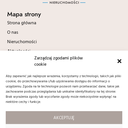
Mapa strony
Strona główna
O nas
Nieruchomości
Aktualności
Zarządzaj zgodami plików
Kontakt
cookie
Polityka prywatności
Aby zapewnić jak najlepsze wrażenia, korzystamy z technologii, takich jak pliki
cookie, do przechowywania i/lub uzyskiwania dostępu do informacji o
Kontakt
urządzeniu. Zgoda na te technologie pozwoli nam przetwarzać dane, takie jak
zachowanie podczas przeglądania lub unikalne identyfikatory na tej stronie.
+48 604 690 037
Brak wyrażenia zgody lub wycofanie zgody może niekorzystnie wpłynąć na
biuro@contractnieruchomosci.pl
niektóre cechy i funkcje.
ul. Adama Mickiewicza 12/1
59 - 220 Legnica
AKCEPTUJĘ
Social media: