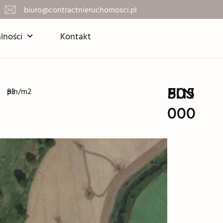
biuro@contractnieruchomosci.pl
lności
Kontakt
505
PLN
83
pln/m2
000