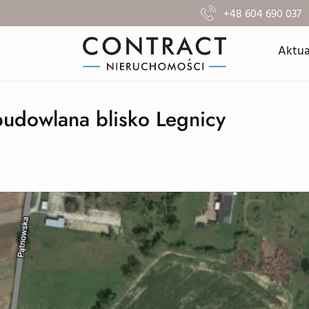
+48 604 690 037
Aktua
udowlana blisko Legnicy