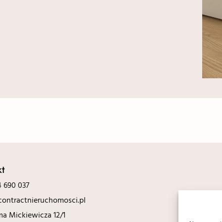
kt
 690 037
ontractnieruchomosci.pl
ma Mickiewicza 12/1