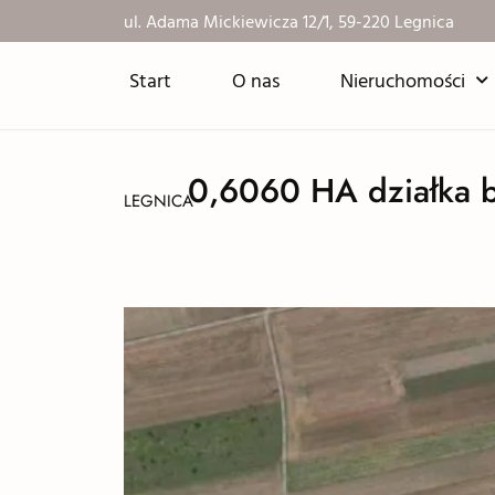
ul. Adama Mickiewicza 12/1, 59-220 Legnica
Start
O nas
Nieruchomości
0,6060 HA działka b
LEGNICA