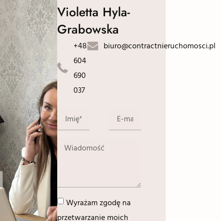
Violetta Hyla-
Grabowska
+48
biuro@contractnieruchomosci.pl
604
690
037
Wyrażam zgodę na
przetwarzanie moich