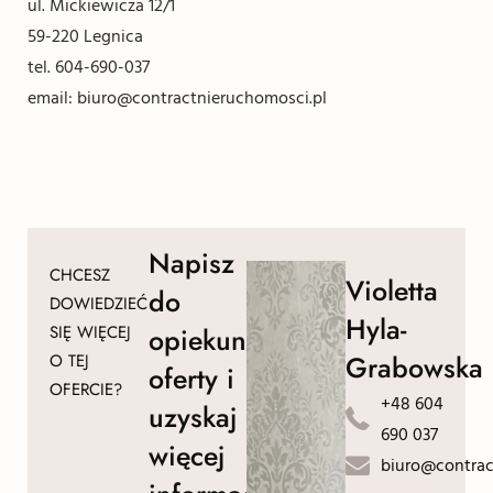
ul. Mickiewicza 12/1
59-220 Legnica
tel. 604-690-037
email: biuro@contractnieruchomosci.pl
Napisz
CHCESZ
Violetta
do
DOWIEDZIEĆ
Hyla-
SIĘ WIĘCEJ
opiekuna
Grabowska
O TEJ
oferty i
OFERCIE?
+48 604
uzyskaj
690 037
więcej
biuro@contrac