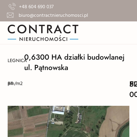
+48 604 690 037
biuro@contractnieruchomosci.pl
0,6300 HA działki budowlanej
LEGNICA
ul. Pątnowska
5
P
84
pln/m2
0