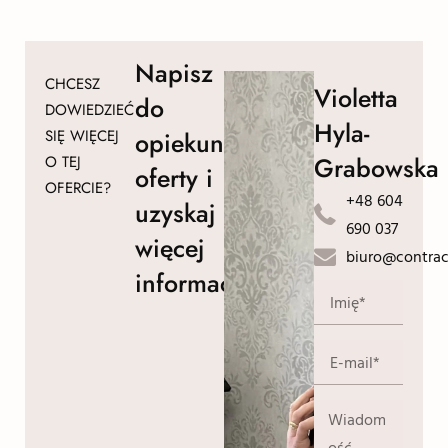
Napisz
CHCESZ
Violetta
do
DOWIEDZIEĆ
Hyla-
SIĘ WIĘCEJ
opiekuna
Grabowska
O TEJ
oferty i
OFERCIE?
+48 604
uzyskaj
690 037
więcej
biuro@contrac
informacji!