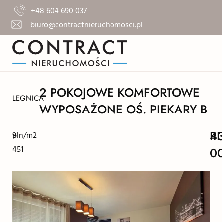
+48 604 690 037
biuro@contractnieruchomosci.pl
2 POKOJOWE KOMFORTOWE
LEGNICA
WYPOSAŻONE OŚ. PIEKARY B
4
P
9
pln/m2
451
0