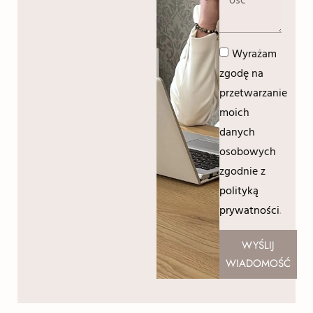
Wyrażam
zgodę na
przetwarzanie
moich
danych
osobowych
zgodnie z
polityką
prywatności
.
WYŚLIJ
WIADOMOŚĆ