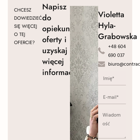
Napisz
CHCESZ
Violetta
do
DOWIEDZIEĆ
Hyla-
SIĘ WIĘCEJ
opiekuna
Grabowska
O TEJ
oferty i
OFERCIE?
+48 604
uzyskaj
690 037
więcej
biuro@contrac
informacji!