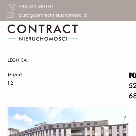
+48 604 690 037
biuro@contractnieruchomosci.pl
LEGNICA
1
P
17
pln/m2
112
5
6