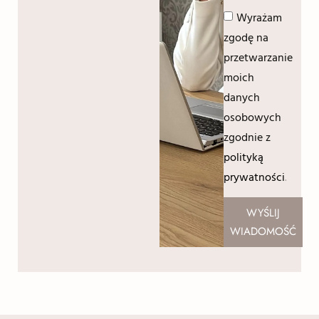
Wyrażam
zgodę na
przetwarzanie
moich
danych
osobowych
zgodnie z
polityką
prywatności
.
WYŚLIJ
WIADOMOŚĆ