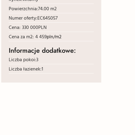
Powierzchnia:
74.00 m2
Numer oferty:
EC645057
Cena:
330 000
PLN
Cena za m2:
4 459
pln/m2
Informacje dodatkowe:
Liczba pokoi:
3
Liczba łazienek:
1