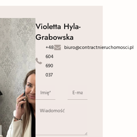
Violetta Hyla-
Grabowska
+48
biuro@contractnieruchomosci.pl
604
690
037