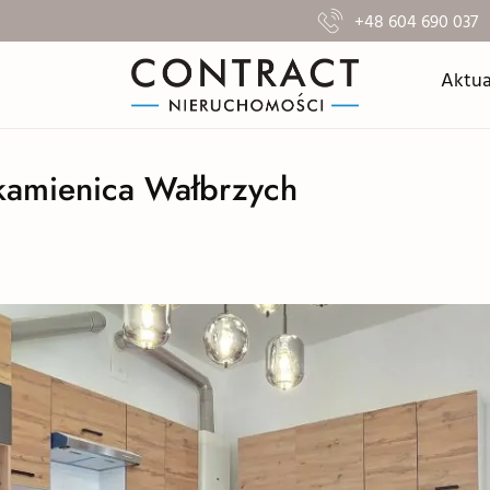
+48 604 690 037
Aktua
kamienica Wałbrzych