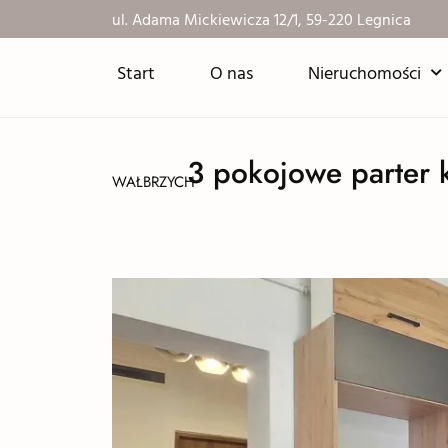
ul. Adama Mickiewicza 12/1, 59-220 Legnica
Start
O nas
Nieruchomości
3 pokojowe parter 
WAŁBRZYCH