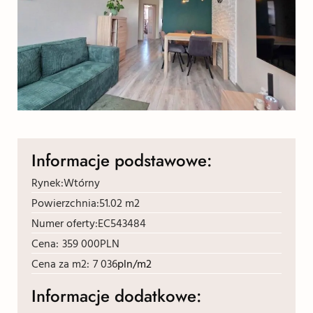
Informacje podstawowe:
Rynek:
Wtórny
Powierzchnia:
51.02 m2
Numer oferty:
EC543484
Cena:
359 000
PLN
Cena za m2:
7 036
pln/m2
Informacje dodatkowe: