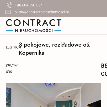
+48 604 690 037
biuro@contractnieruchomosci.pl
3 pokojowe, rozkładowe oś.
LEGNICA
Kopernika
3
P
7
pln/m2
036
0