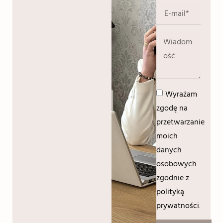
Wyrażam
zgodę na
przetwarzanie
moich
danych
osobowych
zgodnie z
polityką
prywatności
.