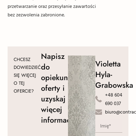
przetwarzanie oraz przesyłanie zawartości
bez zezwolenia zabronione.
Napisz
CHCESZ
Violetta
do
DOWIEDZIEĆ
Hyla-
SIĘ WIĘCEJ
opiekuna
Grabowska
O TEJ
oferty i
OFERCIE?
+48 604
uzyskaj
690 037
więcej
biuro@contrac
informacji!