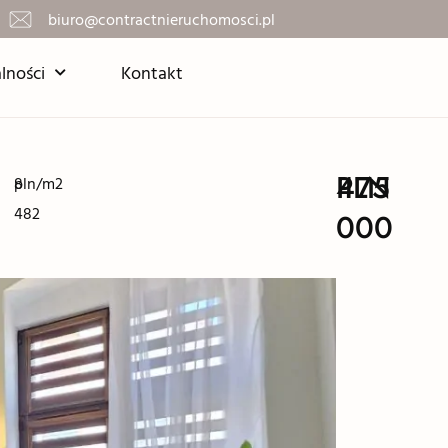
biuro@contractnieruchomosci.pl
lności
Kontakt
475
PLN
8
pln/m2
482
000