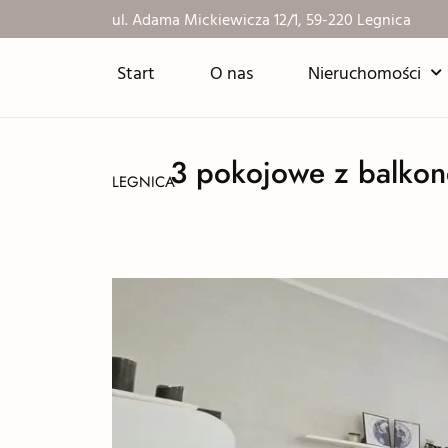
ul. Adama Mickiewicza 12/1, 59-220 Legnica
Start
O nas
Nieruchomości
3 pokojowe z balkon
LEGNICA