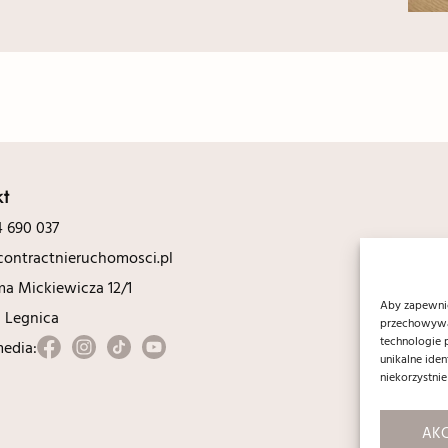
kt
 690 037
ontractnieruchomosci.pl
ma Mickiewicza 12/1
Aby zapewnić 
0 Legnica
przechowywan
technologie 
media:
unikalne ide
niekorzystnie
AKC