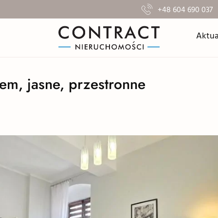
+48 604 690 037
Aktua
em, jasne, przestronne