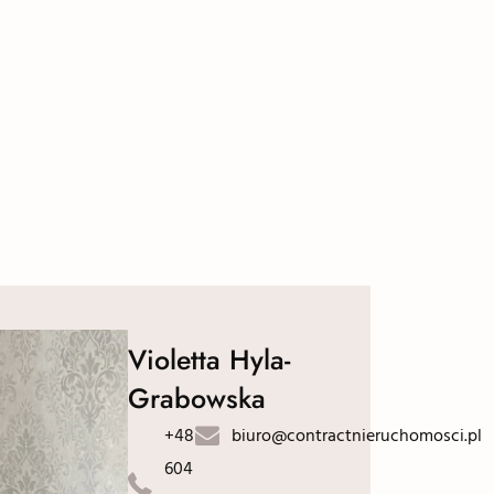
Violetta Hyla-
Grabowska
+48
biuro@contractnieruchomosci.pl
604