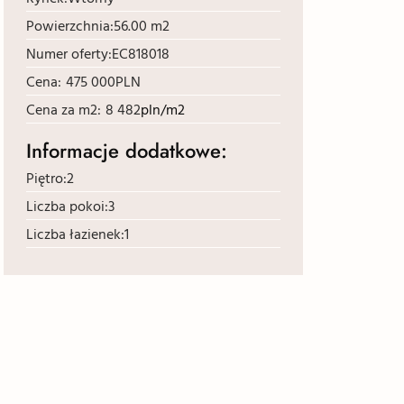
Powierzchnia:
56.00 m2
Numer oferty:
EC818018
Cena:
475 000
PLN
Cena za m2:
8 482
pln/m2
Informacje dodatkowe:
Piętro:
2
Liczba pokoi:
3
Liczba łazienek:
1