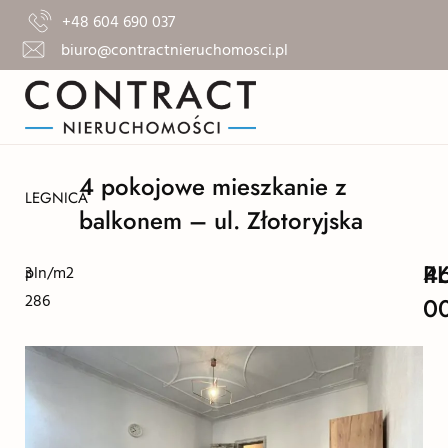
+48 604 690 037
biuro@contractnieruchomosci.pl
4 pokojowe mieszkanie z
LEGNICA
balkonem – ul. Złotoryjska
4
P
3
pln/m2
286
0