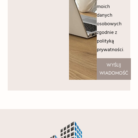
moich
danych
osobowych
zgodnie z
polityką
prywatności
.
WYŚLIJ
WIADOMOŚĆ