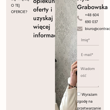
opiekuna
Grabowska
O TEJ
oferty i
OFERCIE?
+48 604
uzyskaj
690 037
więcej
biuro@contrac
informacji!
Wyrażam
zgodę na
przetwarzanie