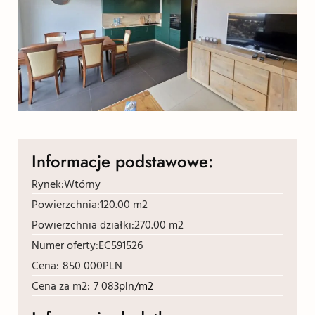
Informacje podstawowe:
Rynek:
Wtórny
Powierzchnia:
120.00 m2
Powierzchnia działki:
270.00 m2
Numer oferty:
EC591526
Cena:
850 000
PLN
Cena za m2:
7 083
pln/m2