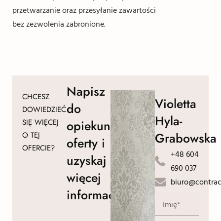
przetwarzanie oraz przesyłanie zawartości
bez zezwolenia zabronione.
Napisz
CHCESZ
Violetta
do
DOWIEDZIEĆ
Hyla-
SIĘ WIĘCEJ
opiekuna
Grabowska
O TEJ
oferty i
OFERCIE?
+48 604
uzyskaj
690 037
więcej
biuro@contrac
informacji!