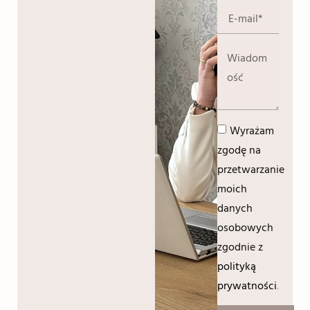
Wyrażam
zgodę na
przetwarzanie
moich
danych
osobowych
zgodnie z
polityką
prywatności
.