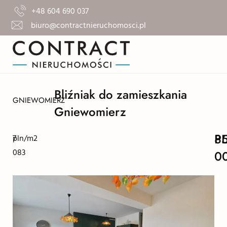
+48 604 690 037
biuro@contractnieruchomosci.pl
Bliźniak do zamieszkania
GNIEWOMIERZ
Gniewomierz
8
P
7
pln/m2
083
0