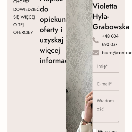
CHCESZ
Violetta
do
DOWIEDZIEĆ
Hyla-
SIĘ WIĘCEJ
opiekuna
Grabowska
O TEJ
oferty i
OFERCIE?
+48 604
uzyskaj
690 037
więcej
biuro@contrac
informacji!
Wyrażam