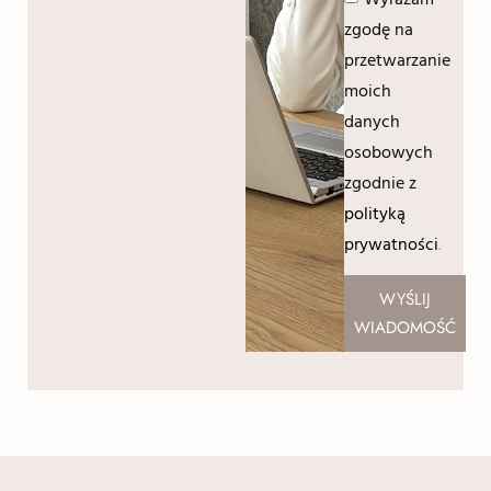
zgodę na
przetwarzanie
moich
danych
osobowych
zgodnie z
polityką
prywatności
.
WYŚLIJ
WIADOMOŚĆ