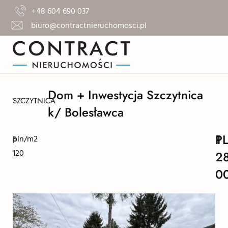
+48 604 690 037
biuro@contractnieruchomosci.pl
Dom + Inwestycja Szczytnica
SZCZYTNICA
k/ Bolesławca
1
P
5
pln/m2
120
2
0