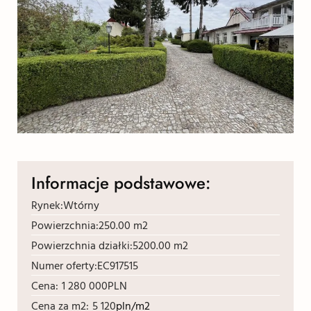
Informacje podstawowe:
Rynek:
Wtórny
Powierzchnia:
250.00 m2
Powierzchnia działki:
5200.00 m2
Numer oferty:
EC917515
Cena:
1 280 000
PLN
Cena za m2:
5 120
pln/m2