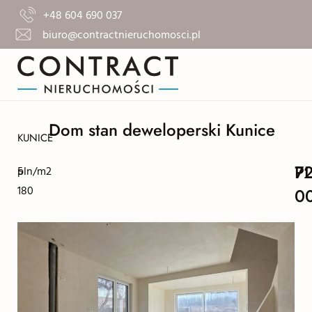
+48 604 690 037
biuro@contractnieruchomosci.pl
Dom stan deweloperski Kunice
KUNICE
7
P
5
pln/m2
180
0