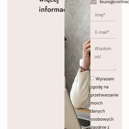
biuro@contrac
informacji!
Wyrażam
zgodę na
przetwarzanie
moich
danych
osobowych
zgodnie z