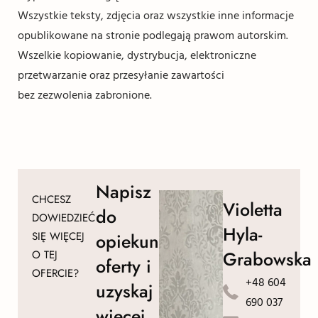
Wszystkie teksty, zdjęcia oraz wszystkie inne informacje
opublikowane na stronie podlegają prawom autorskim.
Wszelkie kopiowanie, dystrybucja, elektroniczne
przetwarzanie oraz przesyłanie zawartości
bez zezwolenia zabronione.
Napisz
CHCESZ
Violetta
do
DOWIEDZIEĆ
Hyla-
SIĘ WIĘCEJ
opiekuna
Grabowska
O TEJ
oferty i
OFERCIE?
+48 604
uzyskaj
690 037
więcej