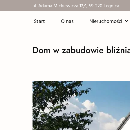
ul. Adama Mickiewicza 12/1, 59-220 Legnica
Start
O nas
Nieruchomości
Dom w zabudowie bliźnia