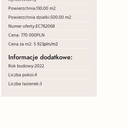
Powierzchnia:
130.00 m2
Powierzchnia działki:
500.00 m2
Numer oferty:
EC762068
Cena:
770 000
PLN
Cena za m2:
5 923
pln/m2
Informacje dodatkowe:
Rok budowy:
2022
Liczba pokoi:
4
Liczba łazienek:
3