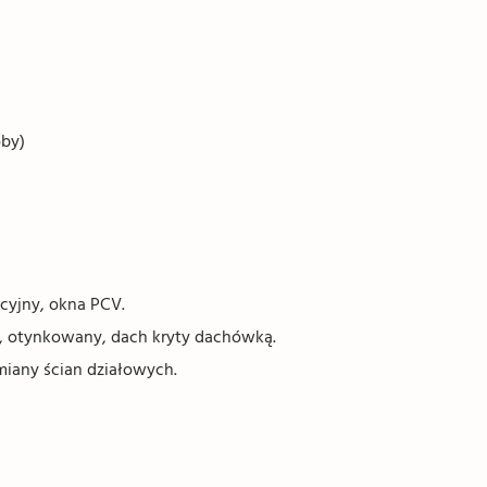
oby)
yjny, okna PCV.
, otynkowany, dach kryty dachówką.
miany ścian działowych.