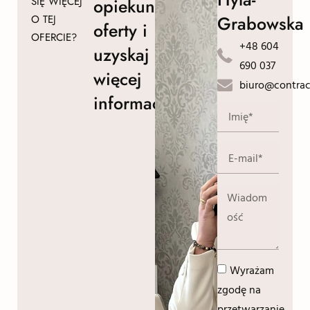
SIĘ WIĘCEJ
opiekuna
Grabowska
O TEJ
oferty i
OFERCIE?
+48 604
uzyskaj
690 037
więcej
biuro@contrac
informacji!
Wyrażam
zgodę na
przetwarzanie