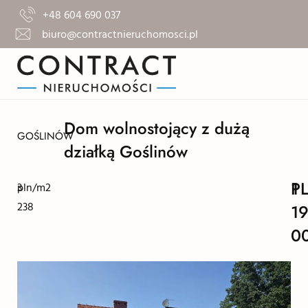
+48 604 690 037
biuro@contractnieruchomosci.pl
Dom wolnostojący z dużą
GOŚLINÓW
działką Goślinów
1
P
3
pln/m2
238
1
0