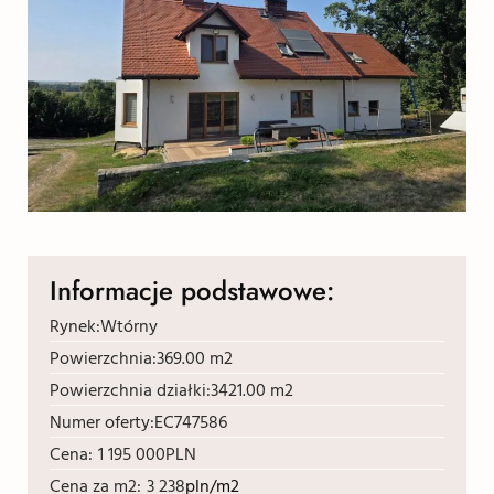
Informacje podstawowe:
Rynek:
Wtórny
Powierzchnia:
369.00 m2
Powierzchnia działki:
3421.00 m2
Numer oferty:
EC747586
Cena:
1 195 000
PLN
Cena za m2:
3 238
pln/m2