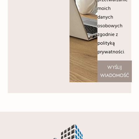
moich
danych
osobowych
zgodnie z
polityką
prywatności
.
WYŚLIJ
WIADOMOŚĆ