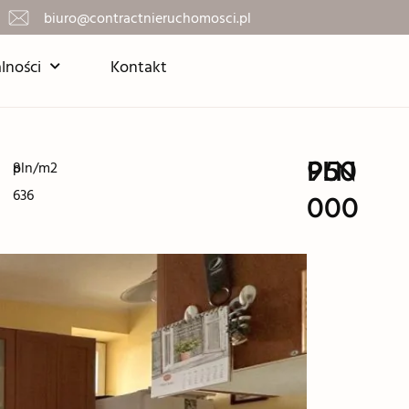
biuro@contractnieruchomosci.pl
lności
Kontakt
950
PLN
8
pln/m2
636
000