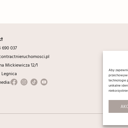
kt
 690 037
ontractnieruchomosci.pl
ma Mickiewicza 12/1
Aby zapewnić 
0 Legnica
przechowywan
technologie 
media:
unikalne ide
niekorzystnie
AKC