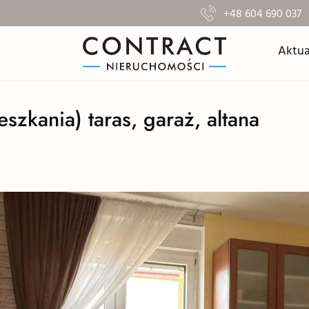
+48 604 690 037
Aktua
szkania) taras, garaż, altana