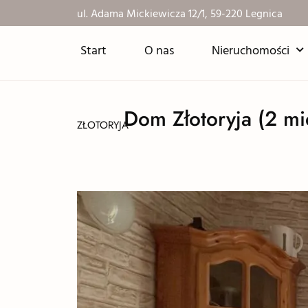
ul. Adama Mickiewicza 12/1, 59-220 Legnica
Start
O nas
Nieruchomości
Dom Złotoryja (2 mie
ZŁOTORYJA