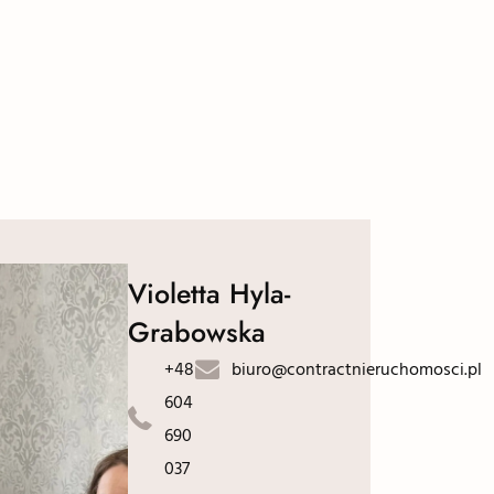
Violetta Hyla-
Grabowska
+48
biuro@contractnieruchomosci.pl
604
690
037