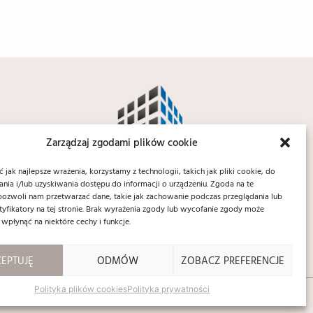
Zarządzaj zgodami plików cookie
jak najlepsze wrażenia, korzystamy z technologii, takich jak pliki cookie, do
ia i/lub uzyskiwania dostępu do informacji o urządzeniu. Zgoda na te
pozwoli nam przetwarzać dane, takie jak zachowanie podczas przeglądania lub
ntyfikatory na tej stronie. Brak wyrażenia zgody lub wycofanie zgody może
 wpłynąć na niektóre cechy i funkcje.
EPTUJĘ
ODMÓW
ZOBACZ PREFERENCJE
Polityka plików cookies
Polityka prywatności
Made with love by
devispace.estate