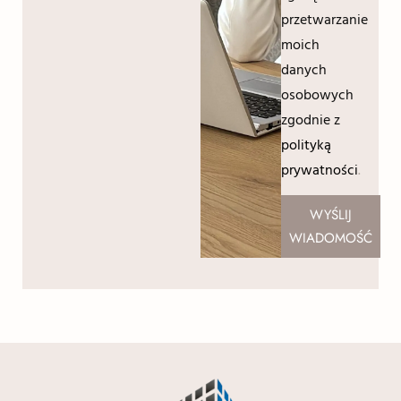
przetwarzanie
moich
danych
osobowych
zgodnie z
polityką
prywatności
.
WYŚLIJ
WIADOMOŚĆ