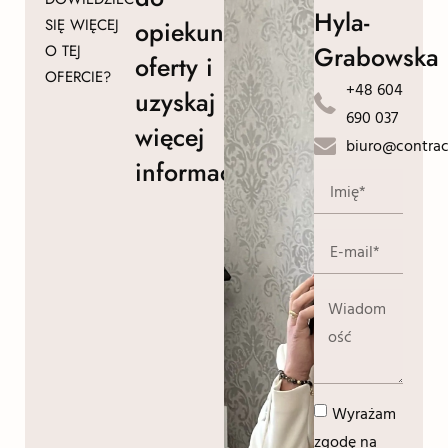
Hyla-
SIĘ WIĘCEJ
opiekuna
Grabowska
O TEJ
oferty i
OFERCIE?
+48 604
uzyskaj
690 037
więcej
biuro@contrac
informacji!
Wyrażam
zgodę na