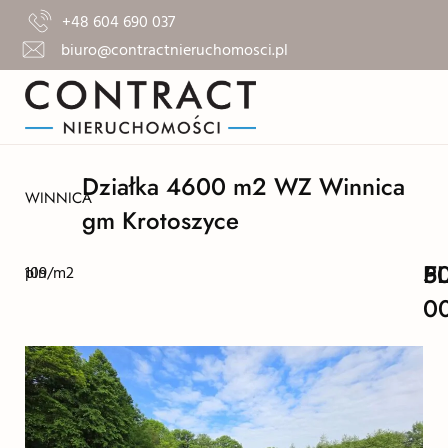
+48 604 690 037
biuro@contractnieruchomosci.pl
Działka 4600 m2 WZ Winnica
WINNICA
gm Krotoszyce
5
P
109
pln/m2
0