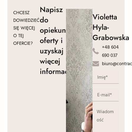
Napisz
CHCESZ
Violetta
do
DOWIEDZIEĆ
Hyla-
SIĘ WIĘCEJ
opiekuna
Grabowska
O TEJ
oferty i
OFERCIE?
+48 604
uzyskaj
690 037
więcej
biuro@contrac
informacji!