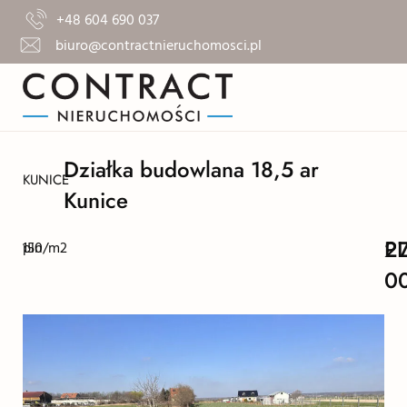
+48 604 690 037
biuro@contractnieruchomosci.pl
Działka budowlana 18,5 ar
KUNICE
Kunice
2
P
150
pln/m2
0