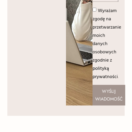
Wyrażam
zgodę na
przetwarzanie
moich
danych
osobowych
zgodnie z
polityką
prywatności
.
WYŚLIJ
WIADOMOŚĆ