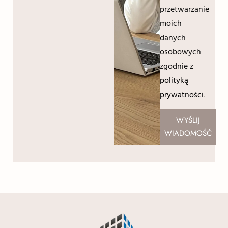
przetwarzanie
moich
danych
osobowych
zgodnie z
polityką
prywatności
.
WYŚLIJ
WIADOMOŚĆ