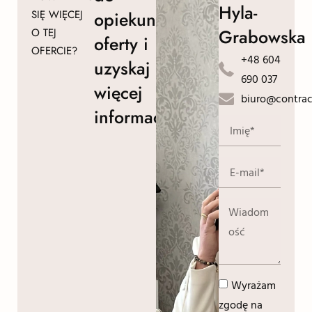
Hyla-
SIĘ WIĘCEJ
opiekuna
Grabowska
O TEJ
oferty i
OFERCIE?
+48 604
uzyskaj
690 037
więcej
biuro@contrac
informacji!
Wyrażam
zgodę na