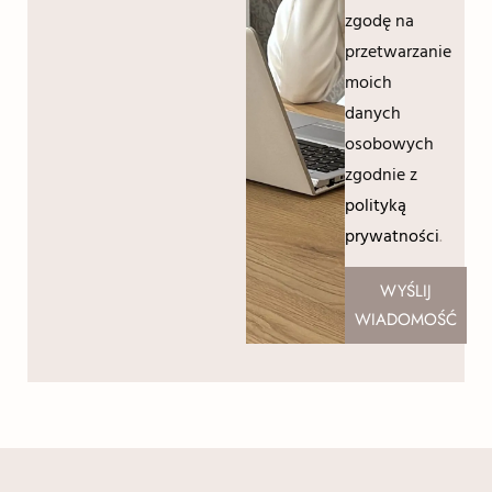
zgodę na
przetwarzanie
moich
danych
osobowych
zgodnie z
polityką
prywatności
.
WYŚLIJ
WIADOMOŚĆ