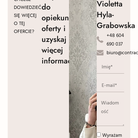
Violetta
do
DOWIEDZIEĆ
Hyla-
SIĘ WIĘCEJ
opiekuna
Grabowska
O TEJ
oferty i
OFERCIE?
+48 604
uzyskaj
690 037
więcej
biuro@contrac
informacji!
Wyrażam