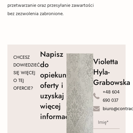
przetwarzanie oraz przesyłanie zawartości
bez zezwolenia zabronione.
Napisz
CHCESZ
Violetta
do
DOWIEDZIEĆ
Hyla-
SIĘ WIĘCEJ
opiekuna
Grabowska
O TEJ
oferty i
OFERCIE?
+48 604
uzyskaj
690 037
więcej
biuro@contrac
informacji!