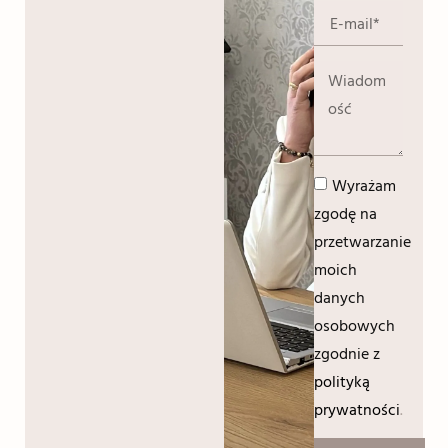
Wyrażam
zgodę na
przetwarzanie
moich
danych
osobowych
zgodnie z
polityką
prywatności
.