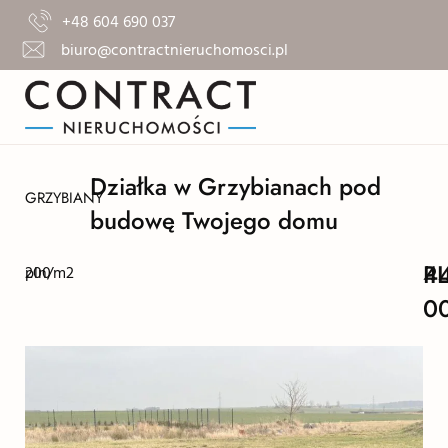
+48 604 690 037
biuro@contractnieruchomosci.pl
Działka w Grzybianach pod
GRZYBIANY
budowę Twojego domu
4
P
200
pln/m2
0