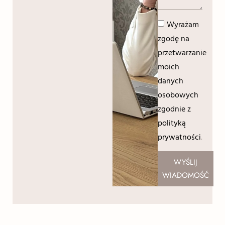
Wyrażam
zgodę na
przetwarzanie
moich
danych
osobowych
zgodnie z
polityką
prywatności
.
WYŚLIJ
WIADOMOŚĆ