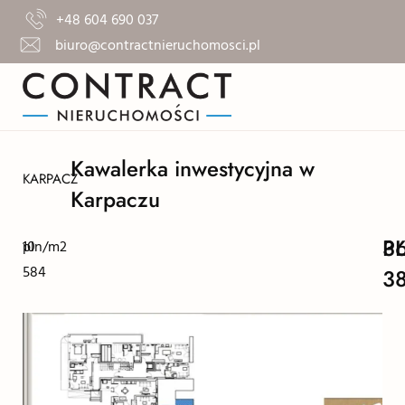
+48 604 690 037
biuro@contractnieruchomosci.pl
Kawalerka inwestycyjna w
KARPACZ
Karpaczu
3
P
10
pln/m2
584
3