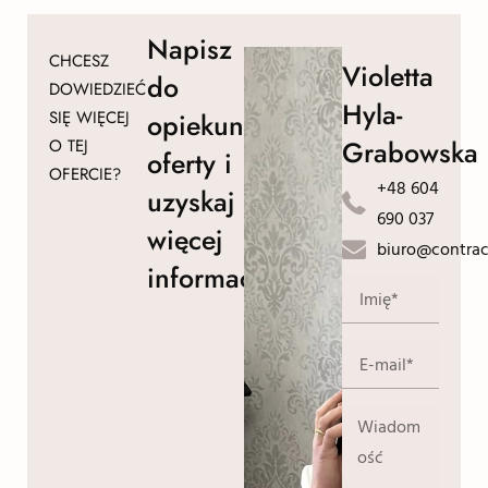
Napisz
CHCESZ
Violetta
do
DOWIEDZIEĆ
Hyla-
SIĘ WIĘCEJ
opiekuna
Grabowska
O TEJ
oferty i
OFERCIE?
+48 604
uzyskaj
690 037
więcej
biuro@contrac
informacji!