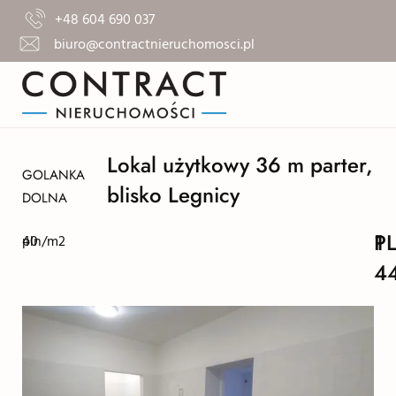
+48 604 690 037
biuro@contractnieruchomosci.pl
Lokal użytkowy 36 m parter,
GOLANKA
blisko Legnicy
DOLNA
1
P
40
pln/m2
4