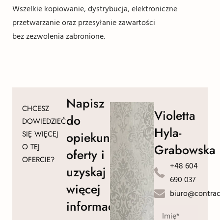
Wszelkie kopiowanie, dystrybucja, elektroniczne
przetwarzanie oraz przesyłanie zawartości
bez zezwolenia zabronione.
Napisz
CHCESZ
Violetta
do
DOWIEDZIEĆ
Hyla-
SIĘ WIĘCEJ
opiekuna
Grabowska
O TEJ
oferty i
OFERCIE?
+48 604
uzyskaj
690 037
więcej
biuro@contrac
informacji!