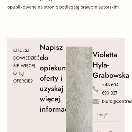
opublikowane na stronie podlegają prawom autorskim.
Napisz
CHCESZ
Violetta
do
DOWIEDZIEĆ
Hyla-
SIĘ WIĘCEJ
opiekuna
Grabowska
O TEJ
oferty i
OFERCIE?
+48 604
uzyskaj
690 037
więcej
biuro@contrac
informacji!