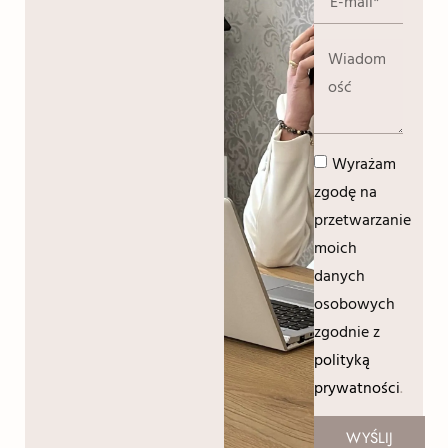
Wyrażam
zgodę na
przetwarzanie
moich
danych
osobowych
zgodnie z
polityką
prywatności
.
WYŚLIJ