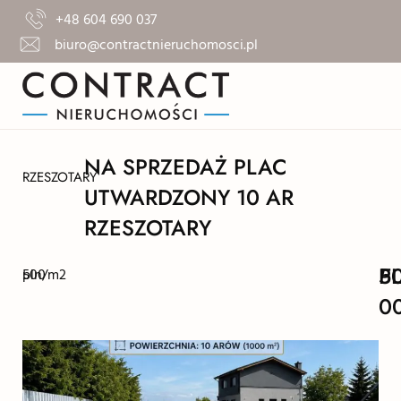
+48 604 690 037
biuro@contractnieruchomosci.pl
NA SPRZEDAŻ PLAC
RZESZOTARY
UTWARDZONY 10 AR
RZESZOTARY
5
P
500
pln/m2
0