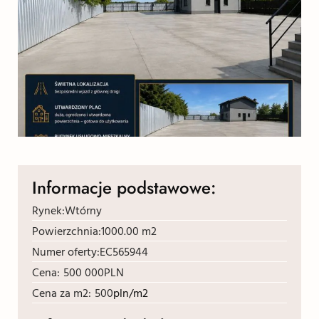
Informacje podstawowe:
Rynek:
Wtórny
Powierzchnia:
1000.00 m2
Numer oferty:
EC565944
Cena:
500 000
PLN
Cena za m2:
500
pln/m2