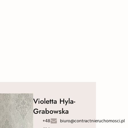
Violetta Hyla-
Grabowska
+48
biuro@contractnieruchomosci.pl