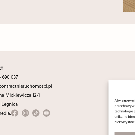
kt
 690 037
ontractnieruchomosci.pl
ma Mickiewicza 12/1
Aby zapewnić 
0 Legnica
przechowywan
technologie 
media:
unikalne ide
niekorzystnie