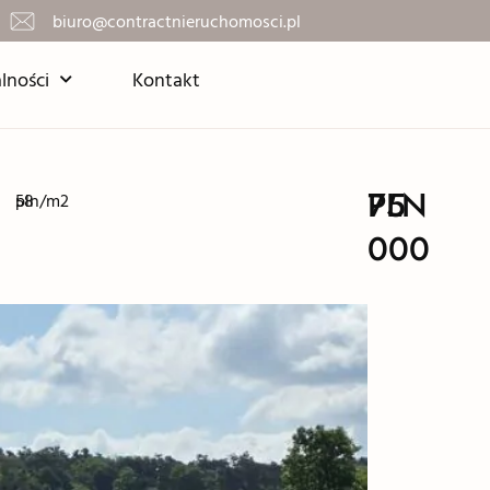
biuro@contractnieruchomosci.pl
lności
Kontakt
75
PLN
58
pln/m2
000