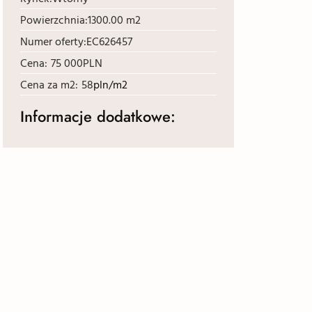
Powierzchnia:
1300.00 m2
Numer oferty:
EC626457
Cena:
75 000
PLN
Cena za m2:
58
pln/m2
Informacje dodatkowe: