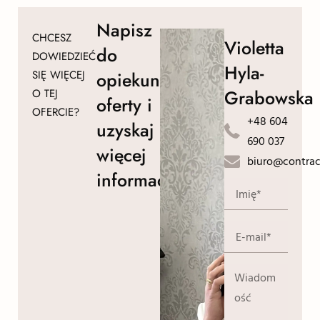
Napisz
CHCESZ
Violetta
do
DOWIEDZIEĆ
Hyla-
SIĘ WIĘCEJ
opiekuna
Grabowska
O TEJ
oferty i
OFERCIE?
+48 604
uzyskaj
690 037
więcej
biuro@contrac
informacji!