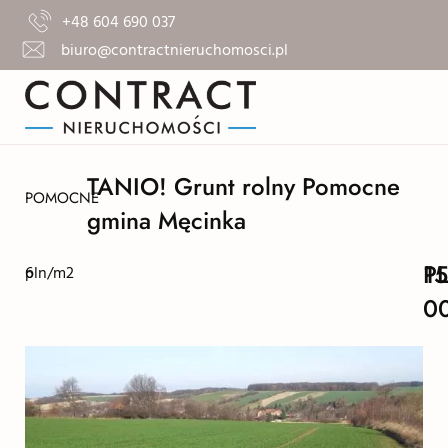
+48 604 690 037
biuro@contractnieruchomosci.pl
TANIO! Grunt rolny Pomocne
POMOCNE
gmina Męcinka
1
P
6
pln/m2
0