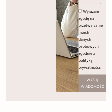
Wyrażam
zgodę na
przetwarzanie
moich
danych
osobowych
zgodnie z
polityką
prywatności
.
WYŚLIJ
WIADOMOŚĆ