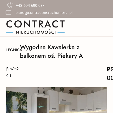
+48 604 690 037
biuro@contractnieruchomosci.pl
Wygodna Kawalerka z
LEGNICA
balkonem oś. Piekary A
2
P
5
pln/m2
911
0