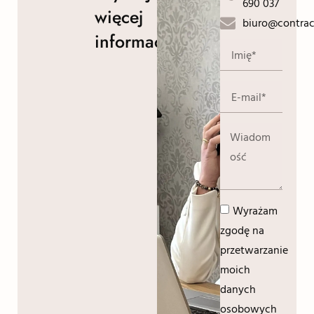
690 037
więcej
biuro@contrac
informacji!
Wyrażam
zgodę na
przetwarzanie
moich
danych
osobowych