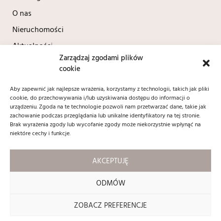
O nas
Nieruchomości
Aktualności
Zarządzaj zgodami plików
Kontakt
cookie
Polityka prywatności
Aby zapewnić jak najlepsze wrażenia, korzystamy z technologii, takich jak pliki
cookie, do przechowywania i/lub uzyskiwania dostępu do informacji o
Kontakt
urządzeniu. Zgoda na te technologie pozwoli nam przetwarzać dane, takie jak
zachowanie podczas przeglądania lub unikalne identyfikatory na tej stronie.
+48 604 690 037
Brak wyrażenia zgody lub wycofanie zgody może niekorzystnie wpłynąć na
biuro@contractnieruchomosci.pl
niektóre cechy i funkcje.
ul. Adama Mickiewicza 12/1
59 - 220 Legnica
AKCEPTUJĘ
Social media:
ODMÓW
ZOBACZ PREFERENCJE
Copyright 2024 © contractnieruchomosci.pl