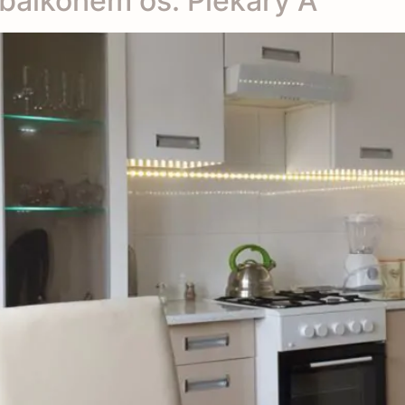
balkonem oś. Piekary A