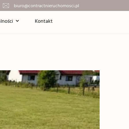
biuro@contractnieruchomosci.pl
lności
Kontakt