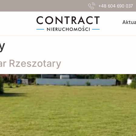
+48 604 690 037
Aktua
y
ar Rzeszotary