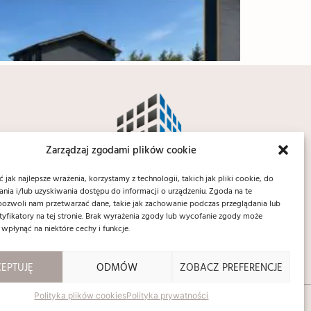
Zarządzaj zgodami plików cookie
jak najlepsze wrażenia, korzystamy z technologii, takich jak pliki cookie, do
ia i/lub uzyskiwania dostępu do informacji o urządzeniu. Zgoda na te
pozwoli nam przetwarzać dane, takie jak zachowanie podczas przeglądania lub
ntyfikatory na tej stronie. Brak wyrażenia zgody lub wycofanie zgody może
 wpłynąć na niektóre cechy i funkcje.
EPTUJĘ
ODMÓW
ZOBACZ PREFERENCJE
Polityka plików cookies
Polityka prywatności
Made with love by
devispace.estate