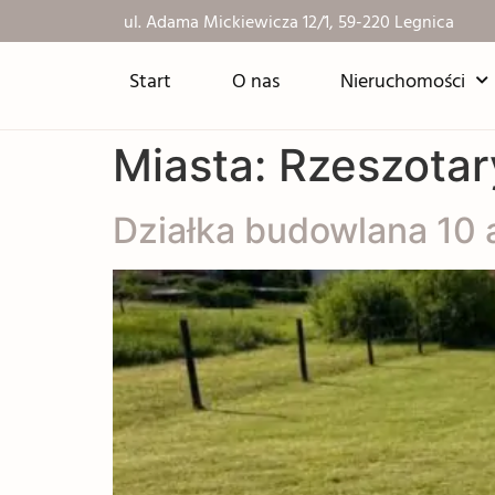
ul. Adama Mickiewicza 12/1, 59-220 Legnica
Start
O nas
Nieruchomości
Miasta:
Rzeszotar
Działka budowlana 10 