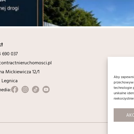
kt
 690 037
ontractnieruchomosci.pl
ma Mickiewicza 12/1
Aby zapewnić 
0 Legnica
przechowywan
technologie 
media:
unikalne ide
niekorzystnie
AKC